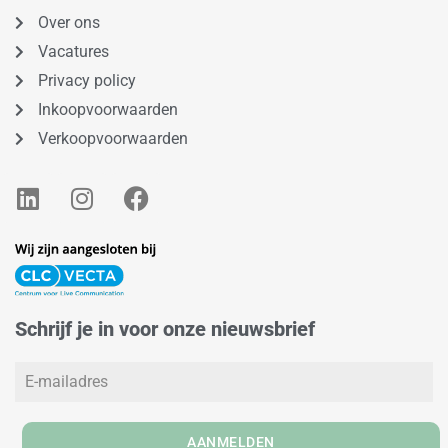
Over ons
Vacatures
Privacy policy
Inkoopvoorwaarden
Verkoopvoorwaarden
L
I
F
i
n
a
n
s
c
k
t
e
e
a
b
d
g
o
Schrijf je in voor onze nieuwsbrief
i
r
o
n
a
k
m
AANMELDEN