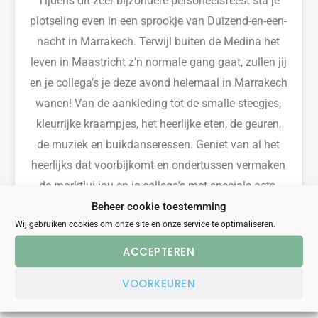
Tijdens dit zeer bijzondere personeels
feest
sta je
plotseling even in een sprookje van
Duizend-en-een-
nacht
in Marrakech
.
Terwijl buiten de Medina het
leven in Maastricht z’n normale
gang gaat
,
zullen jij
en je collega’s je deze avond helemaal in Marrakech
wanen! Van de aankleding tot de smalle stee
gjes,
kleurrijke kraampjes, het heerlijke eten
, de geuren,
de muziek en buikdanseressen. Geniet van al het
heerlijks dat voorbijkomt en ondertussen vermaken
de marktlui jou en je collega’s met speciale acts.
Boek dit bijzondere themafeest en waan je in een
Beheer cookie toestemming
Wij gebruiken cookies om onze site en onze service te optimaliseren.
andere wereld.
ACCEPTEREN
BEKIJK
VOORKEUREN