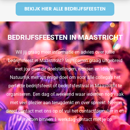
BEKIJK HIER ALLE BEDRIJFSFEESTEN
BEDRIJFSFEESTEN IN MAASTRICHT
Wil jij graag meer informatie en advies over jullie
bedrijfsfeest in Maastricht? Wij sparren graag uitgebreid
met jou over de doelstellingen, wensen en ideeën.
Natuurlijk met als enige doel om voor alle collega’s het
perfecte bedrijfsfeest of bedrijfsfestival in Maastricht te
organiseren. Een dag of weekend waar iedereen nog vaak
met veel plezier aan terugdenkt en over spreekt. Neem
direct contact met ons op of vul het contactformulier in en
wij nemen binnen 1 werkdag contact met je op.