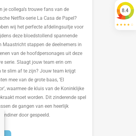
en je collega’s
trouwe fans van de
8.4
ische
Netflix
-serie La
Casa
de
Papel
?
ben wij het perfecte afdelingsuitje voor
 Tijdens deze bloedstollend spannende
n Maastricht
stappen de deelnemers in
enen van de hoofdper
sonages uit deze
re serie. Slaagt jouw team
erin
om
 te slim af te zijn? Jouw team krijgt
ten mee van de grote baas, ‘El
or’, waarmee de kluis van de Koninklijke
kraakt moet worden. Dit zinderende spel
ussen de gangen van een heerlijk
gendiner door gespeeld.