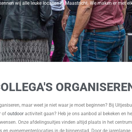
 kennen wij alle leuke locaties in Maastricht. We maken er met el
COLLEGA'S ORGANISERE
rganiseren, maar weet je niet waar je moet beginnen? Bij Uitjesb
r
of
outdoor
activiteit gaan? Heb je ons aanbod al bekeken en h
 wensen. Onze afdelingsuitjes vinden altijd plaats in het centrum v
s en evenementenlocaties in de binnenstad. Door de jarenlange 