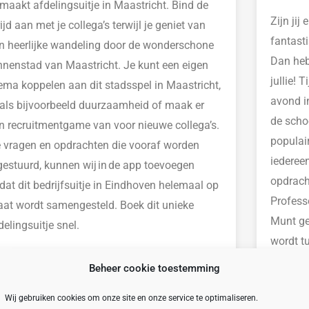
maakt
afdelingsuitje in Maastricht.
Bind de
Zijn
jij 
rijd aan met je collega’s terwijl je
geniet van
fantast
n heerlijke wandeling door de wonderschone
Dan heb
nnenstad van
Maastricht.
Je kunt
een eigen
jullie!
ema koppelen aan dit stadsspel in Maastricht,
avond i
als bijvoorbeeld duurzaamheid of maak er
de scho
n recruitmentgame van voor nieuwe collega’s.
populai
 vragen en opdrachten die vooraf worden
iedereen
gestuurd, kunnen wij in de app toevoegen
opdrach
dat dit bedrijfsuitje in Eindhoven helemaal op
Profess
at wordt samengesteld.
Boek dit unieke
Munt ge
delingsuitje snel.
wordt t
driegan
Beheer cookie toestemming
Wij gebruiken cookies om onze site en onze service te optimaliseren.