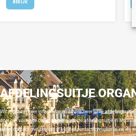
BEKIJK
AFDELINGSUITJE ORGA
Wil jij graag meer informatie en advies over jullie
afdelingsuitje
doel om voor alle collega’s het perfecte afdelingsuitje in Maas
direct contact met ons op of vul het contactformulier in en wij