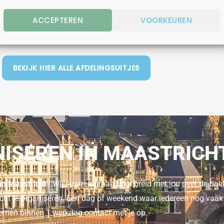
BEKIJK
BEKI
ACCEPTEREN
VOORKEUREN
BEKIJK HIER ALLE AFDELINGSUITJES
NISEREN IN MAASTRICH
 in Maastricht
? Wij sparren graag uitgebreid met jou over de doel
tricht te organiseren. Een dag of weekend waar iedereen nog vaak
 nemen binnen 1 werkdag contact met je op.