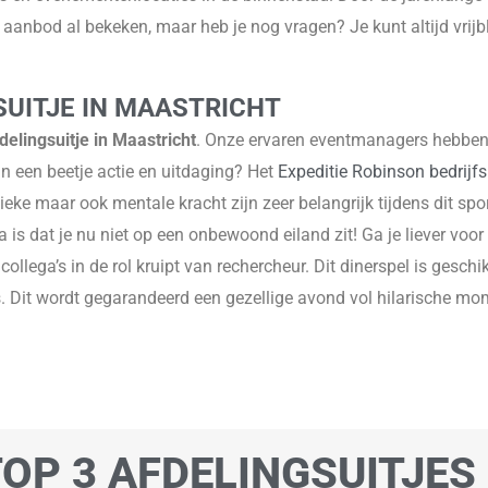
ns aanbod al bekeken, maar heb je nog vragen? Je kunt altijd vr
UITJE IN MAASTRICHT
delingsuitje in Maastricht
. Onze ervaren eventmanagers hebben d
n een beetje actie en uitdaging? Het
Expeditie Robinson bedrijfs
eke maar ook mentale kracht zijn zeer belangrijk tijdens dit sport
 is dat je nu niet op een onbewoond eiland zit! Ga je liever voo
ollega’s in de rol kruipt van rechercheur. Dit dinerspel is gesch
s. Dit wordt gegarandeerd een gezellige avond vol hilarische mom
OP 3 AFDELINGSUITJES