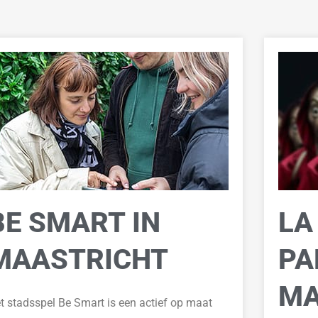
BE SMART IN
LA
MAASTRICHT
PA
MA
t stadsspel Be Smart is e
en
actief
op maat