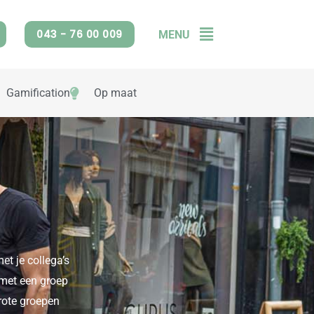
043 - 76 00 009
MENU
Flyout
Menu
Gamification
Op maat
et je collega’s
 met een groep
grote groepen