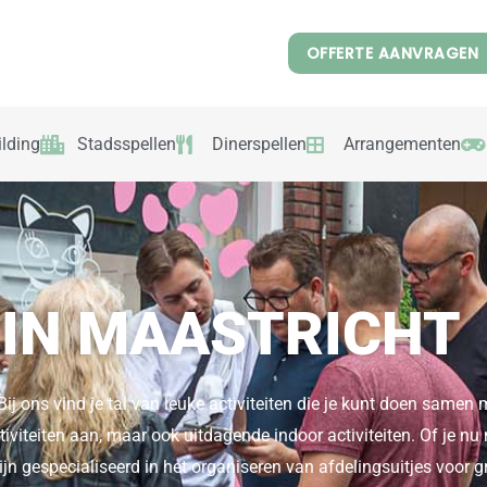
OFFERTE AANVRAGEN
lding
Stadsspellen
Dinerspellen
Arrangementen
 IN MAASTRICHT
Bij ons vind je tal van leuke activiteiten die je kunt doen samen m
tiviteiten aan, maar ook uitdagende indoor activiteiten. Of je nu
ijn gespecialiseerd in het organiseren van afdelingsuitjes voor 