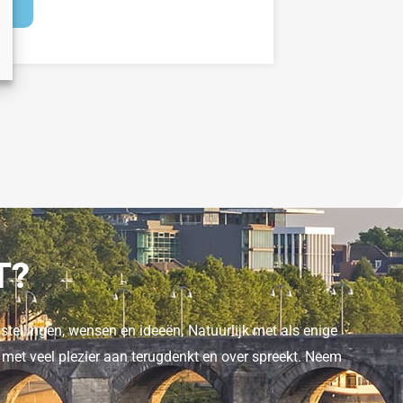
JK
T?
stellingen, wensen en ideeën. Natuurlijk met als enige
 met veel plezier aan terugdenkt en over spreekt. Neem