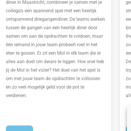
diner
in Maastricht
,
combineer je samen met je
ge
collega’s een spannend spel met
een heerlijk
st
ontspannend driegangendiner.
De teams werken
ee
tussen de gangen van een
heerlijk
diner door
bi
samen om aan de opdrachten te voldoen, maar
th
één iem
and in jouw team probeert roet in het
zo
eten te gooien
.
E
r zit een Mol in
elk
team die er
ee
alles aan doet om dwars te liggen. Hoe snel heb
De
jij de Mol in
het vizier
? Het doel van het spel is
in
om met jouw team de opdrachten te voltooien
zo
en zo veel mogelijk geld voor de pot te
ma
verdienen.
af