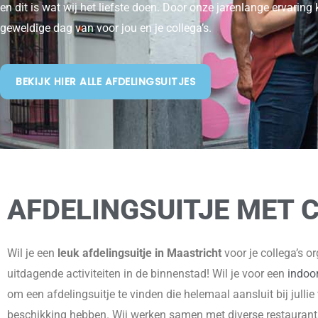
en dit is wat wij het liefste doen. Door onze jarenlange ervaring
geweldige dag van voor jou en je collega’s.
BEKIJK HIER ALLE AFDELINGSUITJES
AFDELINGSUITJE MET 
Wil je een
leuk afdelingsuitje in Maastricht
voor je collega’s o
uitdagende activiteiten in de binnenstad! Wil je voor een
indoo
om een afdelingsuitje te vinden die helemaal aansluit bij jullie
beschikking hebben. Wij werken samen met diverse restaurant