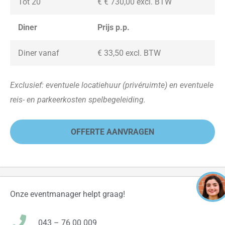
Tot 20
€ € 730,00
excl. BTW
Diner
Prijs p.p.
Diner vanaf
€ 33,50
excl. BTW
Exclusief: eventuele locatiehuur (privéruimte) en eventuele
reis- en parkeerkosten spelbegeleiding.
OFFERTE AANVRAGEN
Onze eventmanager helpt graag!
043 – 76 00 009