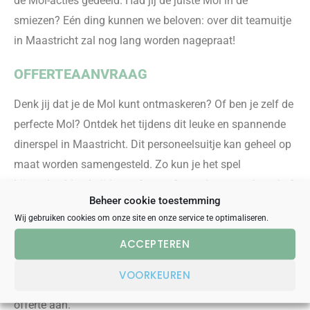
de Mol-acties gedeeld. Had jij de juiste Mol in de
smiezen? Eén ding kunnen we beloven: over dit teamuitje
in Maastricht zal nog lang worden nagepraat!
OFFERTEAANVRAAG
D
enk jij dat je de Mol kunt ontmaskeren? Of ben je zelf de
perfecte Mol? Ontdek het tijdens dit leuke en spannende
dinerspel in Maastricht. Dit personeelsuitje kan geheel op
maat worden samengesteld. Zo kun je het spel
bij
voorbeeld ook tijdens of voorafgaand aan een borrel of
Beheer cookie toestemming
lunch spelen. Of misschien heb je zelf een leuke locatie in
Wij gebruiken cookies om onze site en onze service te optimaliseren.
gedachten?
Dit
teamuitje
is behalve in Ma
astricht ook te
ACCEPTEREN
boeken in andere grote steden
zoals bijvoorbeeld
Eindhoven
,
Den Bosch
en
Breda
.
Neem contact met ons
VOORKEUREN
op voor de mogelijkheden en vraag een vrijblijvende
offerte aan
.