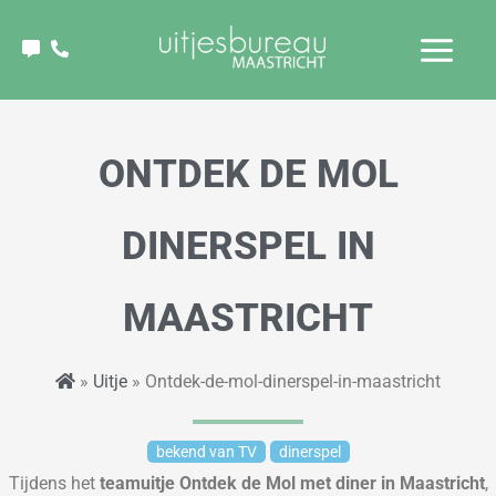
Ga
naar
de
inhoud
ONTDEK DE MOL
DINERSPEL IN
MAASTRICHT
»
Uitje
» Ontdek-de-mol-dinerspel-in-maastricht
bekend van TV
dinerspel
Tijdens het
teamuitje
Ontdek de Mol met diner
in Maastricht
,