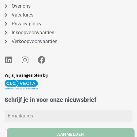
Over ons
Vacatures
Privacy policy
Inkoopvoorwaarden
Verkoopvoorwaarden
L
I
F
i
n
a
n
s
c
k
t
e
e
a
b
d
g
o
Schrijf je in voor onze nieuwsbrief
i
r
o
n
a
k
m
AANMELDEN