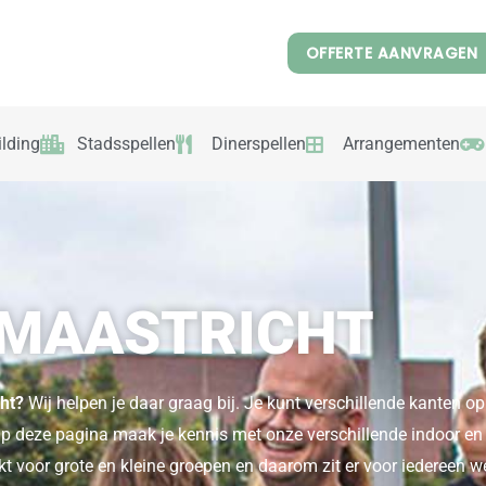
OFFERTE AANVRAGEN
lding
Stadsspellen
Dinerspellen
Arrangementen
 MAASTRICHT
cht?
Wij helpen je daar graag bij. Je kunt verschillende kanten o
. Op deze pagina maak je kennis met onze verschillende indoor en
ikt voor grote en kleine groepen en daarom zit er voor iedereen w