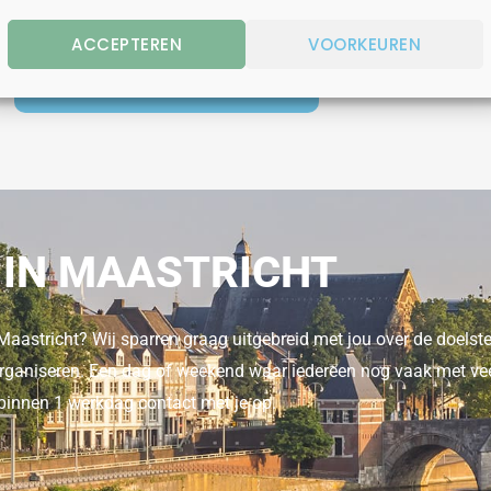
ACCEPTEREN
VOORKEUREN
BEKIJK HIER ALLE GROEPSUITJES
 IN MAASTRICHT
n Maastricht? Wij sparren graag uitgebreid met jou over de doelst
e organiseren. Een dag of weekend waar iedereen nog vaak met vee
 binnen 1 werkdag contact met je op.