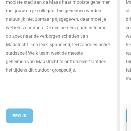
Ma
mooiste stad aan de Maas haar mooiste geheimen
st
met jouw en je collega’s!
D
ie geheimen worden
d
r
natuurlijk niet zomaar
prijsgegeven
, daar moet je
co
wel iets voor doen.
De deelnemers
gaan in teams
wa
op zoek naar de verborgen schatten van
he
Maastricht. Een leuk, spannend, leerzaam en actief
re
stadsspel! Welk team weet de meeste
Di
geheimen
van
Maastricht te
ontfutselen? Ontdek
ta
het tijdens dit outdoor groepsuitje.
me
BEKIJK