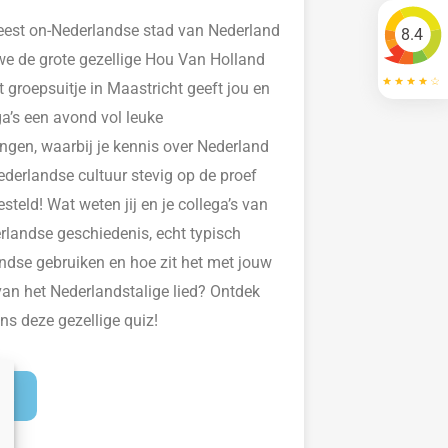
eest on-Nederlandse stad van Nederland
8.4
we de grote gezellige
Hou Van Holland
t groepsuitje in Maastricht
geeft jou en
ga’s een avond vol leuke
ingen
,
waarbij je kennis over Nederland
ederlandse cultuur stevig op de proef
esteld!
W
at weten jij en
je collega’s
van
rlandse geschiedenis, echt typisch
ndse gebruiken en hoe zit het met jouw
van het Nederlandstalige lied? Ontdek
ens deze gezellige quiz!
JK