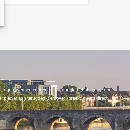
ellingen, wensen en ideeën. Natuurlijk met als enige doel
l plezier aan terugdenkt en over spreekt. Neem direct