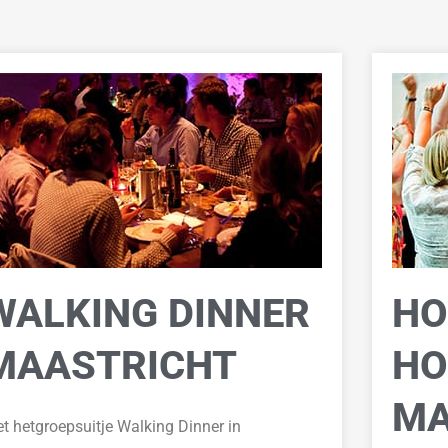
WALKING DINNER
HO
MAASTRICHT
HO
MA
t hetgroepsuitje W
alking Dinner in