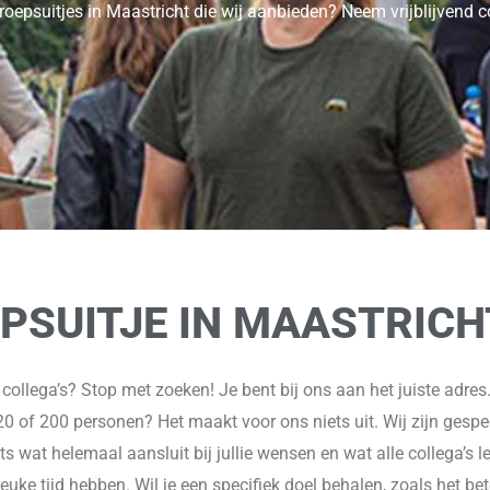
 groepsuitjes in Maastricht die wij aanbieden? Neem vrijblijvend 
PSUITJE IN MAASTRICH
 collega’s? Stop met zoeken! Je bent bij ons aan het juiste adres
0 of 200 personen? Het maakt voor ons niets uit. Wij zijn gespe
 wat helemaal aansluit bij jullie wensen en wat alle collega’s leu
euke tijd hebben. Wil je een specifiek doel behalen, zoals het b