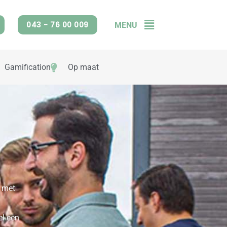
043 - 76 00 009
MENU
Flyout
Menu
Gamification
Op maat
p met
el een