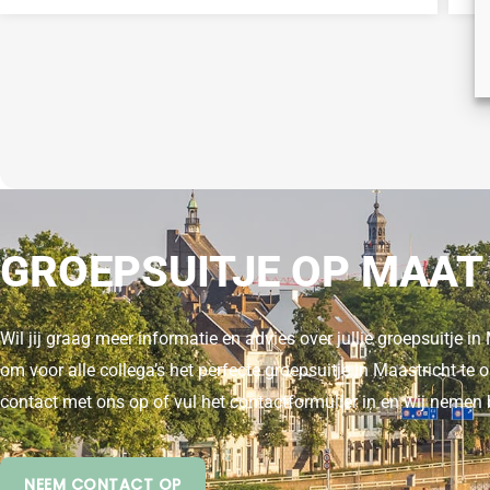
GROEPSUITJE OP MAAT
Wil jij graag meer informatie en advies over jullie groepsuitje i
om voor alle collega’s het perfecte groepsuitje in Maastricht t
contact met ons op of vul het contactformulier in en wij nemen
NEEM CONTACT OP