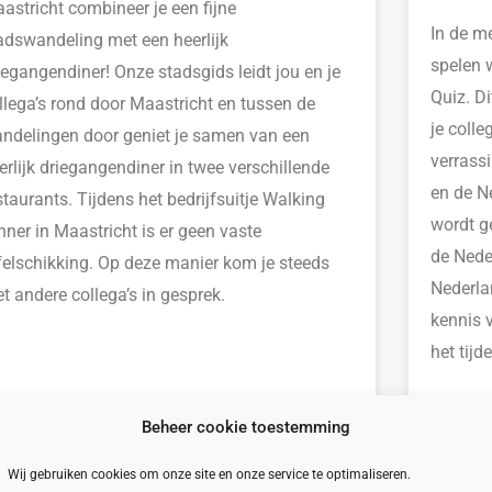
astricht combineer je
een
fijne
In de m
adswandeling
met een heerlijk
spelen
iegangendiner! Onze stadsgids leidt jou en je
Quiz. Di
llega’s rond door
Maastricht en tussen de
je colle
ndelingen door geniet je samen van een
verrass
erlijk driegan
gendiner in twee verschillende
en de N
staurants
.
Tijdens
het bedrijfsuitje
Walking
wordt g
nner in Maastricht is er geen vaste
de Nede
felschikking. Op deze manier kom je steeds
Nederla
t andere
collega’s
in gesprek.
kennis 
het tijd
Beheer cookie toestemming
BEKIJK
BEKI
Wij gebruiken cookies om onze site en onze service te optimaliseren.