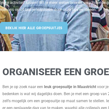
leuke activiteit tussen! Wil je meer weten over de verschillende
met ons op of laat je inspireren door onze tips en ideeën.
BEKIJK HIER ALLE GROEPSUITJES
ORGANISEER EEN GROE
Ben je op zoek naar een
leuk groepsuitje in Maastricht
voor je
bedenken is wat wij dagelijks doen. Ben je met een groep van 2
zelfs mogelijk om een groepsuitje op maat samen te stellen. Iets
er een geslaagde dag van te maken, waarbij alle collega’s een l