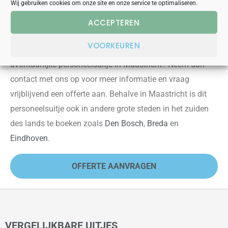
is geheel op maat en naar wens samen te stellen.
Wij gebruiken cookies om onze site en onze service te optimaliseren.
ACCEPTEREN
OFFERTEAANVRAAG
VOORKEUREN
Heb je interesse gekregen in dit bijzondere en
avontuurlijke personeelsuitje in Maastricht? Neem dan
contact met ons op voor meer informatie en vraag
vrijblijvend een offerte aan. Behalve in
Maastricht is dit
personeelsuitje ook in andere g
rote steden in het zuiden
des lands te boeken zoals
Den Bosch
,
Breda
en
Eindhoven
.
OFFERTE AANVRAGEN
VERGELIJKBARE UITJES