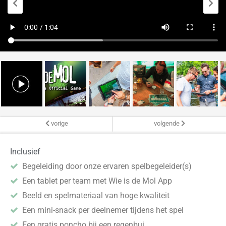
vorige
volgende
Inclusief
Begeleiding door onze ervaren spelbegeleider(s)
Een tablet per team met Wie is de Mol App
Beeld en spelmateriaal van hoge kwaliteit
Een mini-snack per deelnemer tijdens het spel
Een gratis poncho bij een regenbui