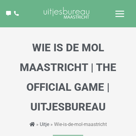
Ga
naar
de
inhoud
WIE IS DE MOL
MAASTRICHT | THE
OFFICIAL GAME |
UITJESBUREAU
»
Uitje
» Wie-is-de-mol-maastricht