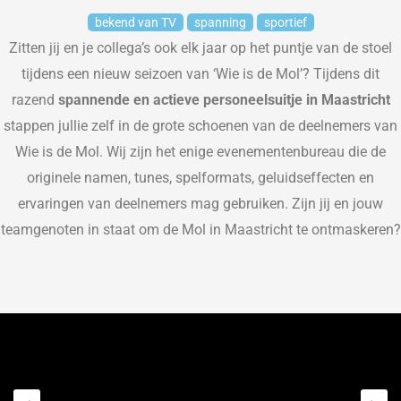
bekend van TV
spanning
sportief
Zitten jij en je collega’s ook elk jaar op het puntje van de stoel
tijdens een nieuw seizoen van
‘Wie is de Mol’
? Tijdens dit
razend
spannende en actieve personeelsuitje in Maastricht
stappen jullie zelf in de grote schoenen van de deelnemers
van
Wie is de Mol
.
Wij zijn
het
enige
evenementenbureau
die de
originele namen, tunes, spelformats, geluidseffecten en
ervaringen van deelnemers mag
gebruiken
. Zijn jij en jouw
teamgenoten in staat om de Mol in Maastricht te ontmaskeren?