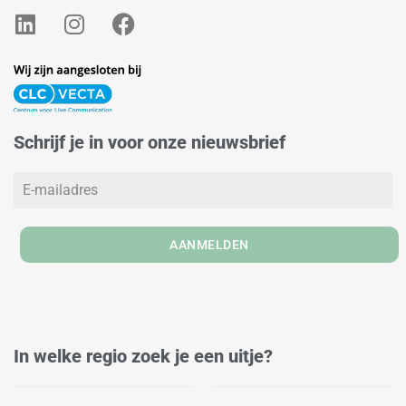
L
I
F
i
n
a
n
s
c
k
t
e
e
a
b
d
g
o
Schrijf je in voor onze nieuwsbrief
i
r
o
n
a
k
m
AANMELDEN
In welke regio zoek je een uitje?