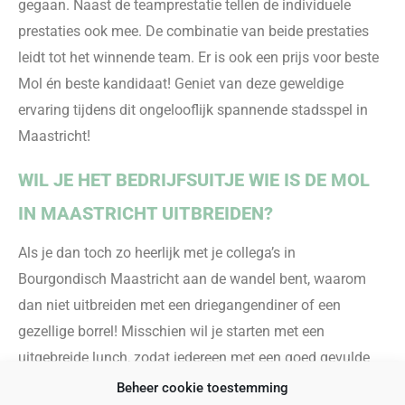
gegaan. Naast de teamprestatie tellen de individuele
prestaties ook mee. De combinatie van beide prestaties
leidt tot het winnende team. Er is ook een prijs voor beste
Mol én beste kandidaat! Geniet van deze geweldige
ervaring tijdens dit ongelooflijk spannende stadsspel in
Maastricht!
WIL JE HET BEDRIJFSUITJE WIE IS DE MOL
IN MAASTRICHT UITBREIDEN?
Als je d
an toch zo heerlijk met je collega’s in
Bourgondisch Maastricht aan de wandel bent
, waarom
dan niet uitbreiden
met een
driegangendiner of een
gezellige borrel!
M
isschien wil je starten met een
uitgebreide lunch
,
zoda
t iedereen met een goed gevulde
maag aan het spel begint? Deze mooie dag in Maastricht
Beheer cookie toestemming