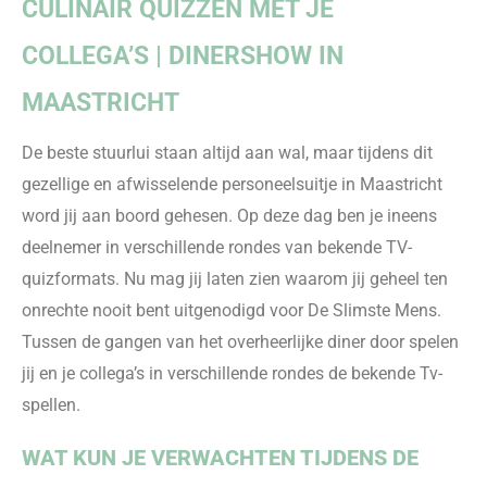
CULINAIR QUIZZEN
MET JE
COLLEGA’S
| DINERSHOW
IN
MAASTRICHT
De beste stuurlui staan altijd aan wal, maar tijdens
dit
gezellige en afwis
selende personeelsuitje in Maastricht
word jij aan boord gehesen
.
O
p deze dag ben je ineens
deelnemer in verschillende rondes van bekende TV-
quizformats.
N
u mag jij laten zien waarom jij geheel ten
onrechte nooit bent uitgenodigd voor De Slimste Mens.
Tussen de gangen van
het overheerlijke diner door spelen
jij en je collega’s in verschillende rondes de bekende
Tv-
spellen
.
WAT KUN JE VERWACHTEN TIJDENS DE