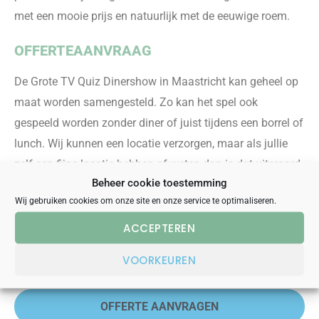
met een mooie prijs en natuurlijk met de eeuwige roem.
OFFERTEAANVRAAG
De Grote TV Quiz Dinershow in Maastricht kan geheel op
maat worden samengesteld. Zo kan het spel ook
gespeeld worden zonder diner
of juist
tijdens een borrel of
lunc
h
. Wij kunnen een locatie verzorgen, maar als jullie
zelf een fijne locatie hebben of weten dan is dat uiteraard
Beheer cookie toestemming
ook mogelijk!
Neem contact met ons op voor de
Wij gebruiken cookies om onze site en onze service te optimaliseren.
mogelijkheden en vraag vrijblijvend een offerte aan. Dit
bedrijfsuitje is behalve in Maastricht ook te boeken in
ACCEPTEREN
andere grote steden
zoals
Breda
,
Den Bosch
en
VOORKEUREN
Eindhoven
.
OFFERTE AANVRAGEN