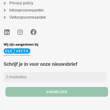
Privacy policy
Inkoopvoorwaarden
Verkoopvoorwaarden
L
I
F
i
n
a
n
s
c
k
t
e
e
a
b
d
g
o
Schrijf je in voor onze nieuwsbrief
i
r
o
n
a
k
m
AANMELDEN