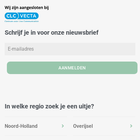
n
s
c
k
t
e
e
a
b
d
g
o
Schrijf je in voor onze nieuwsbrief
i
r
o
n
a
k
m
AANMELDEN
In welke regio zoek je een uitje?
Noord-Holland
Overijsel