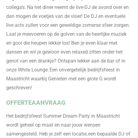
collega’s. Na het diner neemt de live-DJ de avond over en
dan mogen de voetjes van d
e vloer! De DJ en
eventuele
live acts zullen voor een geweldige zomerse sfeer zorgen
.
Laat je meevoeren op de golven van de
heerlijke muziek
en gooi die heupen lekker los! Ben je even
klaar met
dansen
en wil je gewoon even relaxed zitten onder het
genot van een d
rankje? Ontspan
lekker aan de bar of in
onze
White
Lounge. Een onvergetelijk
bedrijfsfeest
in
Maastricht waarbij Genieten met een grote G wordt
geschreven!
OFFERTEAANVRAAG
Het bedrijfsfeest Summer Dream Party
in Maastricht
wordt geheel op maat en naar jouw wensen
samengest
eld
. Heb je zelf een locatie, een bepaalde DJ of