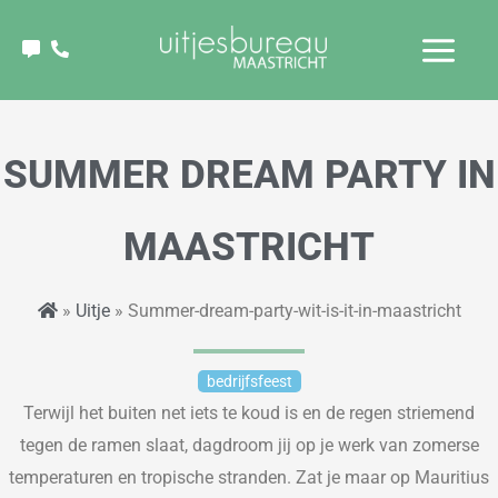
Ga
naar
de
inhoud
SUMMER DREAM PARTY IN
MAASTRICHT
»
Uitje
» Summer-dream-party-wit-is-it-in-maastricht
bedrijfsfeest
Terwijl het buiten net iets te koud is en de regen striemend
tegen de ramen slaat
,
dagdroom jij op je werk
van zomerse
temperaturen en tropische stranden. Zat je maar op Mauritius