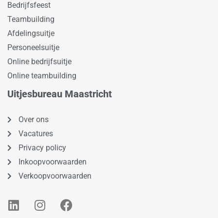
Bedrijfsfeest
Teambuilding
Afdelingsuitje
Personeelsuitje
Online bedrijfsuitje
Online teambuilding
Uitjesbureau Maastricht
Over ons
Vacatures
Privacy policy
Inkoopvoorwaarden
Verkoopvoorwaarden
L
I
F
i
n
a