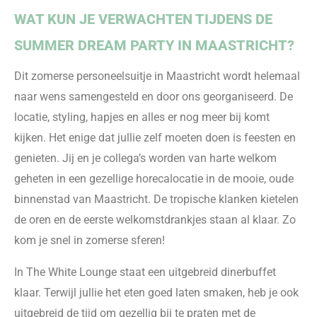
WAT KUN JE VERWACHTEN TIJDENS DE
SUMMER DREAM PARTY IN MAASTRICHT?
Dit zomerse personeelsuitje in Maastricht wordt helemaal
naar wens samengesteld en door ons georganiseerd.
De
locatie, styling, hapjes en alles er nog meer bij komt
kijken
.
Het enige dat jullie zelf moeten doen is feesten en
genieten
.
Jij en je collega’s worden van harte welkom
geheten in een gezellige horecalocatie in de
mooie
,
oude
binnenstad van Maastricht.
De tropische klanken kietelen
de oren en de eerste welkomstdrankjes staan al klaar. Zo
kom je
snel in zomers
e sferen!
I
n The White Lounge staat een
uitgebreid
dinerbuffet
klaar. Terwijl j
ullie
het eten goed
laten
smaken
,
heb je ook
uitgebreid de tijd om gezellig bij te praten met de