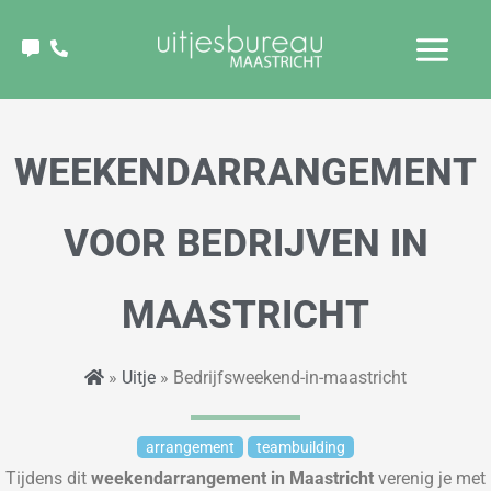
Ga
naar
de
inhoud
WEEKENDARRANGEMENT
VOOR BEDRIJVEN IN
MAASTRICHT
»
Uitje
» Bedrijfsweekend-in-maastricht
arrangement
teambuilding
Tijdens dit
weekendarrangement in Maastricht
verenig je met