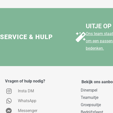
UITJE OP
Ons team staat 
SERVICE & HULP
om een passend
bedenken.
Vragen of hulp nodig?
Bekijk ons aanb
Dinerspel
Insta DM
Teamuitje
WhatsApp
Groepsuitje
Messenger
Bedrijfsfeest