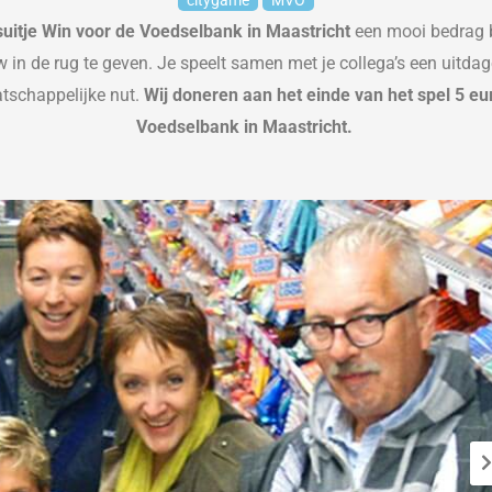
citygame
MVO
suitje Win voor de Voedselbank in Maastricht
een
mooi bedrag b
w in de rug te geven.
Je speelt samen met je collega’s
een
uitda
tschappelijke nut.
Wij doneren aan het einde van het spel 5 e
Voedselbank in Maastricht.