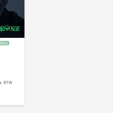
lding
ex. BTW