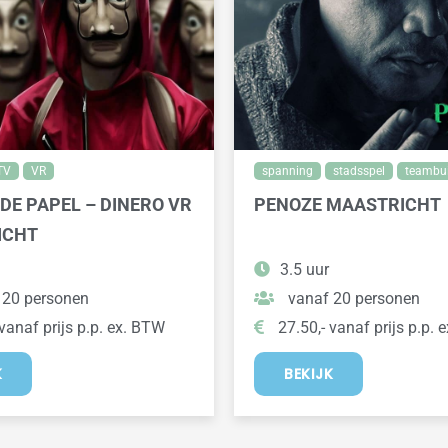
TV
VR
spanning
stadsspel
teambui
DE PAPEL – DINERO VR
PENOZE MAASTRICHT
ICHT
3.5 uur
 20 personen
vanaf 20 personen
vanaf prijs p.p. ex. BTW
27.50,- vanaf prijs p.p. 
K
BEKIJK