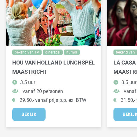
bekend van TV
dinerspel
humor
bekend van 
HOU VAN HOLLAND LUNCHSPEL
LA CASA 
MAASTRICHT
MAASTR
3.5 uur
3.5 uur
vanaf 20 personen
vanaf
29.50,- vanaf prijs p.p. ex. BTW
31.50,- 
BEKIJK
BEKIJ