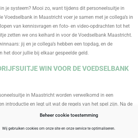
 in je systeem? Mooi zo, want tijdens dit personeelsuitje in
e Voedselbank in Maastricht voer je samen met je collega’s in
lopen van kennisvragen en foto- en vid
eo-opdrachten tot het
itje zetten we ons keihard in voor de Voedselbank Maastricht.
innaars: jij en je collega’s hebben een topdag
,
en de
et door jullie bij elkaar gespeelde geld.
RIJFSUITJE WIN VOOR DE VOEDSELBANK
soneelsuitje in Maastricht worden verwelkomd
in een
n introductie en legt uit wat de regels van het spel zijn.
Na de
collega’s de stad in, gewapend met een tablet en de benodigde
Beheer cookie toestemming
pdrachten uitvoeren
.
Tijdens dit personeelsuitje worden er punte
Wij gebruiken cookies om onze site en onze service te optimaliseren.
 overleg en een flinke dosis enthousiasme en inzet
!
Na afloop