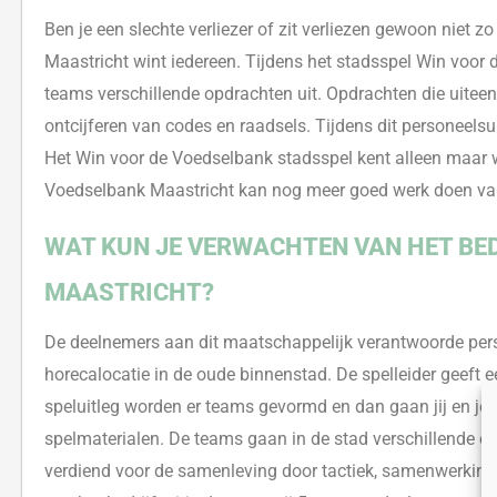
Ben je een slechte verliezer of zit verliezen gewoon niet zo
Maastricht wint iede
reen
.
Tijdens het stadsspel Win voor d
teams verschillende opdrachten uit. Opdrachten die uiteen
ontcijferen van codes en raadsels. Tijdens dit personeelsu
Het Win voor de Voedselbank stadsspel
kent
alleen maar w
Voedselbank Maastricht
kan nog meer goed werk doen van h
WAT KUN JE VERWACHTEN VAN HET BED
MAASTRICHT?
De deelnemers
aan dit maatschappelijk verantwoorde per
horecalocatie in de
oude binnenstad. De spelleider geeft ee
speluitleg worden er teams gevormd en dan gaan jij en je 
spelmaterialen. De teams
gaan in de stad
verschillende o
verdiend voor de sa
menleving door tactiek, samenwerking,