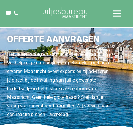
Ga
naar
de
inhoud
OFFERTE AANVRAGEN
Heb je een vraag en kom je er niet helemaal uit?
Wij helpen je natuurlijk graag. Bel gelijk met onze
ervaren Maastricht event experts en zij adviseren
je direct bij de invulling van jullie gewenste
bedrijfsuitje in het historische centrum van
Maastricht. Geen hele grote haast? Stel dan je
vraag via onderstaand formulier. Wij streven naar
een reactie binnen 1 werkdag.