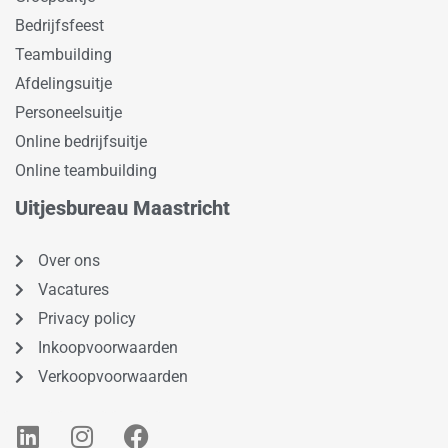
Bedrijfsfeest
Teambuilding
Afdelingsuitje
Personeelsuitje
Online bedrijfsuitje
Online teambuilding
Uitjesbureau Maastricht
Over ons
Vacatures
Privacy policy
Inkoopvoorwaarden
Verkoopvoorwaarden
L
I
F
i
n
a