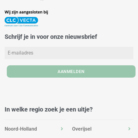
n
s
c
k
t
e
e
a
b
d
g
o
Schrijf je in voor onze nieuwsbrief
i
r
o
n
a
k
m
AANMELDEN
In welke regio zoek je een uitje?
Noord-Holland
Overijsel