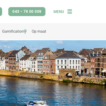
043 - 76 00 009
MENU
Flyout
Menu
Gamification
Op maat