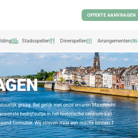
OFFERTE AANVRAGEN
lding
Stadsspellen
Dinerspellen
Arrangementen
AGEN
atuurlijk graag. Bel gelijk met onze ervaren Maastricht
e gewenste bedrijfsuitje in het historische centrum van
aand formulier. Wij streven naar een reactie binnen 1