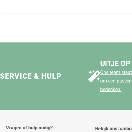
UITJE OP
Ons team staat 
SERVICE & HULP
om een passend
bedenken.
Vragen of hulp nodig?
Bekijk ons aanb